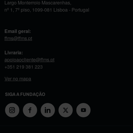
Largo Monterroio Mascarenhas,
nº 1, 7º piso, 1099-081 Lisboa - Portugal
Email geral:
ffms@ffms.pt
Livraria:
apoioaocliente@ffms.pt
+351
219 381 223
Ver no mapa
SIGA A FUNDAÇÃO