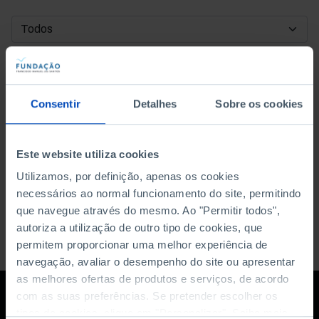
DATA DE INÍCIO
DATA DE FIM
Consentir
Detalhes
Sobre os cookies
ORDENAR POR
Este website utiliza cookies
Utilizamos, por definição, apenas os cookies
necessários ao normal funcionamento do site, permitindo
que navegue através do mesmo. Ao "Permitir todos",
autoriza a utilização de outro tipo de cookies, que
permitem proporcionar uma melhor experiência de
navegação, avaliar o desempenho do site ou apresentar
as melhores ofertas de produtos e serviços, de acordo
com as suas preferências. Se pretender escolher os
tipos de cookies, clique em "Personalizar". Saiba mais