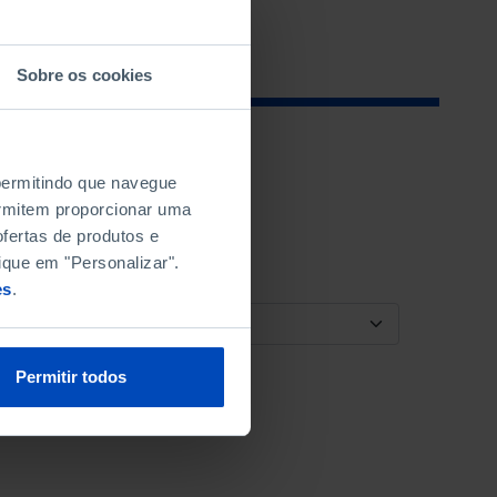
Sobre os cookies
 permitindo que navegue
permitem proporcionar uma
fertas de produtos e
ique em "Personalizar".
es
.
ORDENAR POR
Permitir todos