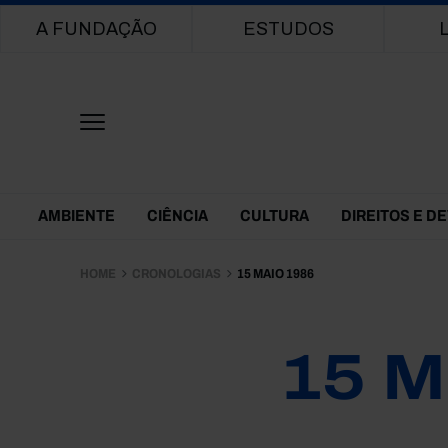
Main navigation
A FUNDAÇÃO
ESTUDOS
Themes Menu
AMBIENTE
CIÊNCIA
CULTURA
DIREITOS E D
HOME
CRONOLOGIAS
15 MAIO 1986
15 M