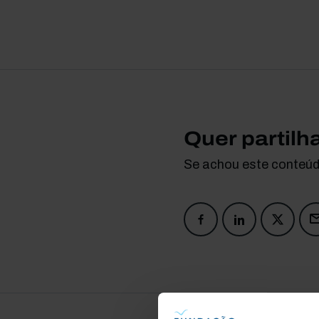
Quer partilh
Se achou este conteúdo