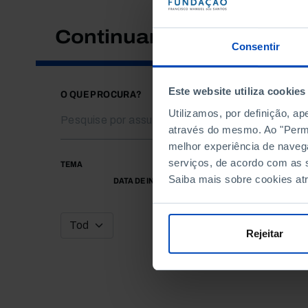
Continuar a pesquisar
Consentir
Este website utiliza cookies
O QUE PROCURA?
Utilizamos, por definição, a
através do mesmo. Ao "Permit
melhor experiência de naveg
serviços, de acordo com as s
TEMA
Saiba mais sobre cookies at
DATA DE INÍCIO
Rejeitar