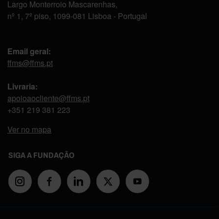
Largo Monterroio Mascarenhas,
nº 1, 7º piso, 1099-081 Lisboa - Portugal
Email geral:
ffms@ffms.pt
Livraria:
apoioaocliente@ffms.pt
+351
219 381 223
Ver no mapa
SIGA A FUNDAÇÃO