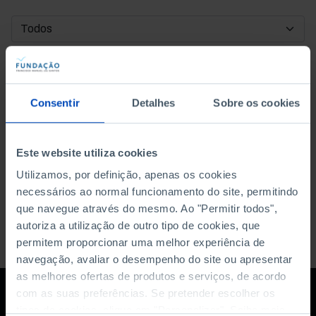
DATA DE INÍCIO
DATA DE FIM
Consentir
Detalhes
Sobre os cookies
ORDENAR POR
Este website utiliza cookies
Utilizamos, por definição, apenas os cookies
necessários ao normal funcionamento do site, permitindo
que navegue através do mesmo. Ao "Permitir todos",
autoriza a utilização de outro tipo de cookies, que
permitem proporcionar uma melhor experiência de
navegação, avaliar o desempenho do site ou apresentar
as melhores ofertas de produtos e serviços, de acordo
com as suas preferências. Se pretender escolher os
tipos de cookies, clique em "Personalizar". Saiba mais