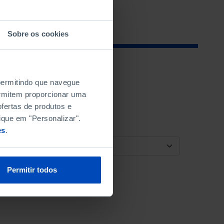
Sobre os cookies
 permitindo que navegue
permitem proporcionar uma
fertas de produtos e
ique em "Personalizar".
es
.
ORDENAR POR
Permitir todos