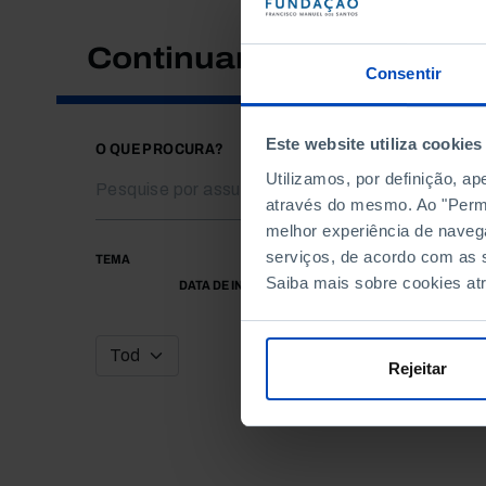
Continuar a pesquisar
Consentir
Este website utiliza cookies
O QUE PROCURA?
Utilizamos, por definição, a
através do mesmo. Ao "Permit
melhor experiência de naveg
serviços, de acordo com as s
TEMA
Saiba mais sobre cookies at
DATA DE INÍCIO
Rejeitar