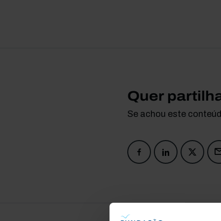
Quer partilh
Se achou este conteúdo