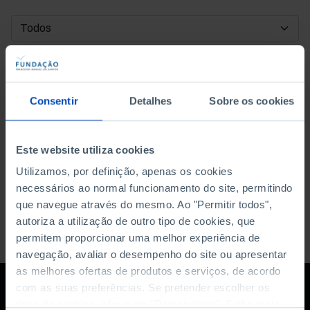
DATA DE INÍCIO
DATA DE FIM
Consentir
Detalhes
Sobre os cookies
ORDENAR POR
Este website utiliza cookies
Utilizamos, por definição, apenas os cookies
necessários ao normal funcionamento do site, permitindo
que navegue através do mesmo. Ao "Permitir todos",
autoriza a utilização de outro tipo de cookies, que
permitem proporcionar uma melhor experiência de
navegação, avaliar o desempenho do site ou apresentar
as melhores ofertas de produtos e serviços, de acordo
com as suas preferências. Se pretender escolher os
tipos de cookies, clique em "Personalizar". Saiba mais