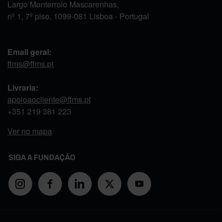
Largo Monterroio Mascarenhas,
nº 1, 7º piso, 1099-081 Lisboa - Portugal
Email geral:
ffms@ffms.pt
Livraria:
apoioaocliente@ffms.pt
+351
219 381 223
Ver no mapa
SIGA A FUNDAÇÃO