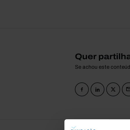
Quer partilh
Se achou este conteúdo