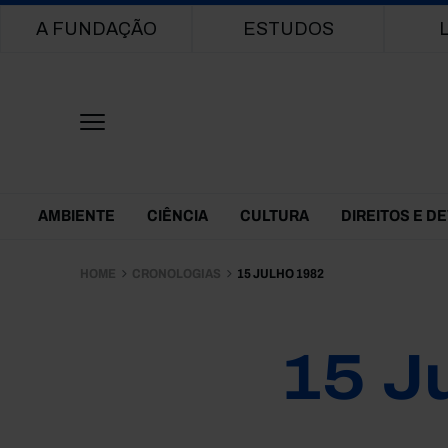
Main navigation
A FUNDAÇÃO
ESTUDOS
Themes Menu
AMBIENTE
CIÊNCIA
CULTURA
DIREITOS E D
HOME
CRONOLOGIAS
15 JULHO 1982
15 J