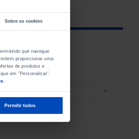
Sobre os cookies
 permitindo que navegue
permitem proporcionar uma
fertas de produtos e
ique em "Personalizar".
es
.
ORDENAR POR
Permitir todos