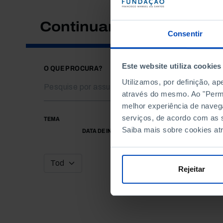
Continuar a pesquisar
Consentir
Este website utiliza cookies
O QUE PROCURA?
Utilizamos, por definição, a
através do mesmo. Ao "Permit
melhor experiência de naveg
serviços, de acordo com as s
TEMA
Saiba mais sobre cookies at
DATA DE INÍCIO
Rejeitar