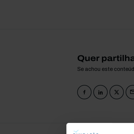
Quer partilh
Se achou este conteúdo