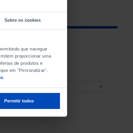
Sobre os cookies
 permitindo que navegue
permitem proporcionar uma
fertas de produtos e
ique em "Personalizar".
es
.
ORDENAR POR
Permitir todos