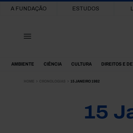
Main navigation
A FUNDAÇÃO
ESTUDOS
Themes Menu
AMBIENTE
CIÊNCIA
CULTURA
DIREITOS E D
HOME
CRONOLOGIAS
15 JANEIRO 1982
15 J