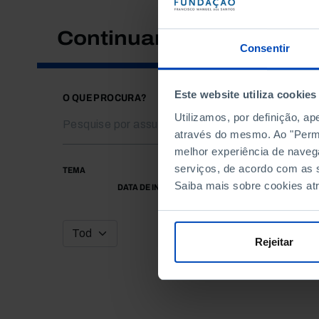
Continuar a pesquisar
Consentir
Este website utiliza cookies
O QUE PROCURA?
Utilizamos, por definição, a
através do mesmo. Ao "Permit
melhor experiência de naveg
serviços, de acordo com as s
TEMA
Saiba mais sobre cookies at
DATA DE INÍCIO
Rejeitar