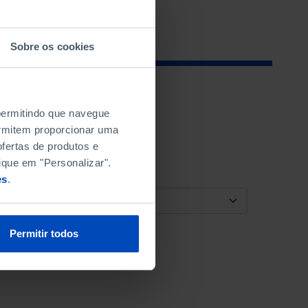
Sobre os cookies
 permitindo que navegue
permitem proporcionar uma
fertas de produtos e
ique em "Personalizar".
es
.
ORDENAR POR
Permitir todos