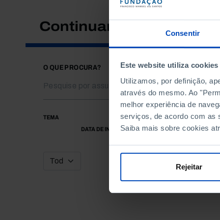
Continuar a pesquisar
Consentir
Este website utiliza cookies
O QUE PROCURA?
Utilizamos, por definição, a
através do mesmo. Ao "Permit
melhor experiência de naveg
serviços, de acordo com as s
TEMA
Saiba mais sobre cookies at
DATA DE INÍCIO
Rejeitar