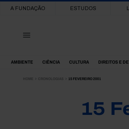
Main navigation
A FUNDAÇÃO
ESTUDOS
Themes Menu
AMBIENTE
CIÊNCIA
CULTURA
DIREITOS E D
HOME
CRONOLOGIAS
15 FEVEREIRO 2001
15 F