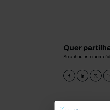
Quer partilh
Se achou este conteúdo