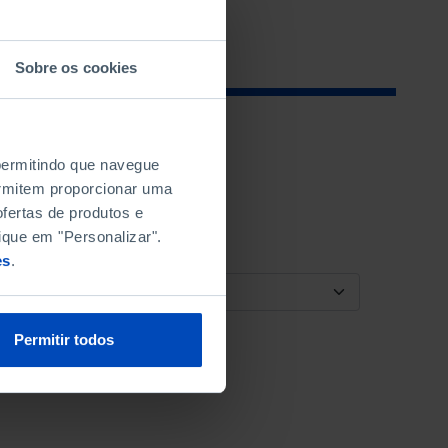
Sobre os cookies
 permitindo que navegue
permitem proporcionar uma
fertas de produtos e
ique em "Personalizar".
es
.
ORDENAR POR
Permitir todos