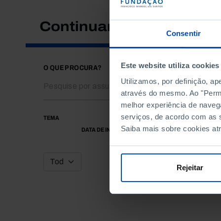
Continuar a pesquisar
Consentir
Este website utiliza cookies
O QUE PROCURA?
Utilizamos, por definição, a
através do mesmo. Ao "Permit
melhor experiência de naveg
serviços, de acordo com as s
TEMA
Saiba mais sobre cookies at
DATA DE INÍCIO
Rejeitar