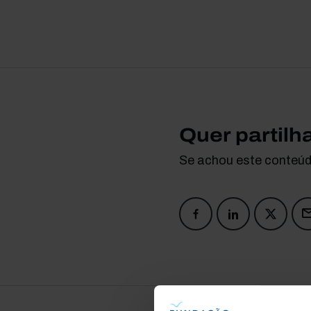
Quer partilh
Se achou este conteúdo