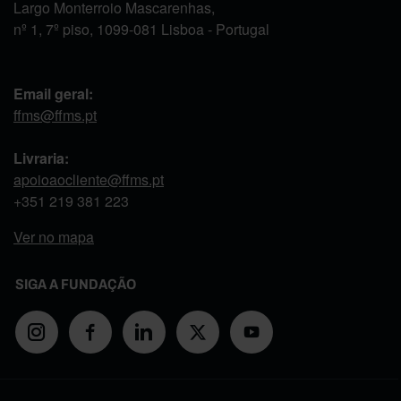
Largo Monterroio Mascarenhas,
nº 1, 7º piso, 1099-081 Lisboa - Portugal
Email geral:
ffms@ffms.pt
Livraria:
apoioaocliente@ffms.pt
+351
219 381 223
Ver no mapa
SIGA A FUNDAÇÃO