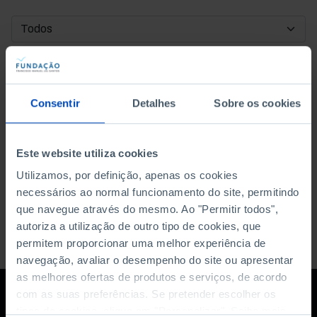
DATA DE INÍCIO
DATA DE FIM
Consentir
Detalhes
Sobre os cookies
ORDENAR POR
Este website utiliza cookies
Utilizamos, por definição, apenas os cookies
necessários ao normal funcionamento do site, permitindo
que navegue através do mesmo. Ao "Permitir todos",
autoriza a utilização de outro tipo de cookies, que
permitem proporcionar uma melhor experiência de
navegação, avaliar o desempenho do site ou apresentar
as melhores ofertas de produtos e serviços, de acordo
com as suas preferências. Se pretender escolher os
tipos de cookies, clique em "Personalizar". Saiba mais