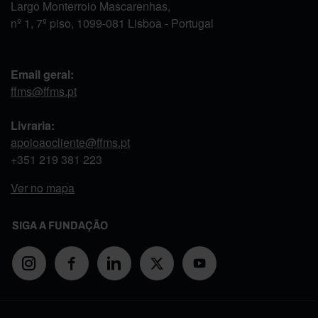
Largo Monterroio Mascarenhas,
nº 1, 7º piso, 1099-081 Lisboa - Portugal
Email geral:
ffms@ffms.pt
Livraria:
apoioaocliente@ffms.pt
+351
219 381 223
Ver no mapa
SIGA A FUNDAÇÃO