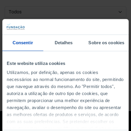
DATA DE INÍCIO
DATA DE FIM
Consentir
Detalhes
Sobre os cookies
ORDENAR POR
Este website utiliza cookies
Utilizamos, por definição, apenas os cookies
necessários ao normal funcionamento do site, permitindo
que navegue através do mesmo. Ao "Permitir todos",
autoriza a utilização de outro tipo de cookies, que
permitem proporcionar uma melhor experiência de
navegação, avaliar o desempenho do site ou apresentar
as melhores ofertas de produtos e serviços, de acordo
com as suas preferências. Se pretender escolher os
tipos de cookies, clique em "Personalizar". Saiba mais