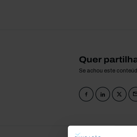
Quer partilh
Se achou este conteúdo