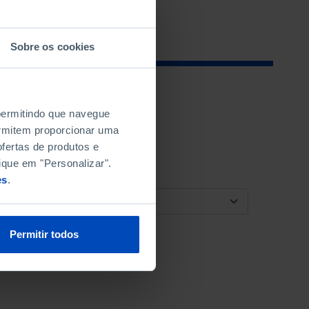
Sobre os cookies
 permitindo que navegue
permitem proporcionar uma
fertas de produtos e
ique em "Personalizar".
es
.
ORDENAR POR
Permitir todos