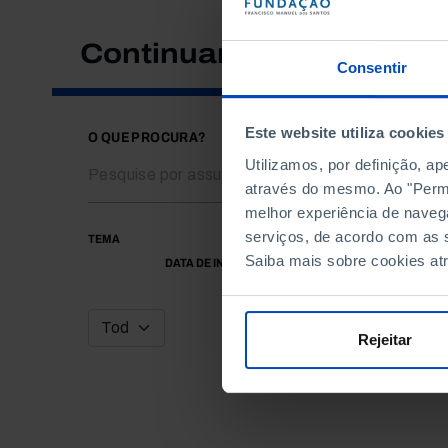
Continuar a pesquisar
Consentir
Este website utiliza cookies
O QUE PROCURA?
Utilizamos, por definição, a
através do mesmo. Ao "Permit
melhor experiência de naveg
serviços, de acordo com as s
TEMA
Saiba mais sobre cookies at
DATA DE INÍCIO
Rejeitar