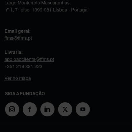
Largo Monterroio Mascarenhas,
nº 1, 7º piso, 1099-081 Lisboa - Portugal
Email geral:
ffms@ffms.pt
Livraria:
apoioaocliente@ffms.pt
+351
219 381 223
Ver no mapa
SIGA A FUNDAÇÃO