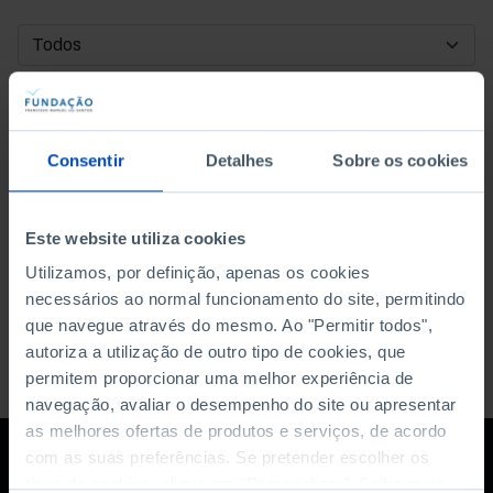
DATA DE INÍCIO
DATA DE FIM
Consentir
Detalhes
Sobre os cookies
ORDENAR POR
Este website utiliza cookies
Utilizamos, por definição, apenas os cookies
necessários ao normal funcionamento do site, permitindo
que navegue através do mesmo. Ao "Permitir todos",
autoriza a utilização de outro tipo de cookies, que
permitem proporcionar uma melhor experiência de
navegação, avaliar o desempenho do site ou apresentar
as melhores ofertas de produtos e serviços, de acordo
com as suas preferências. Se pretender escolher os
tipos de cookies, clique em "Personalizar". Saiba mais