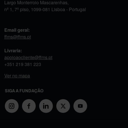
Largo Monterroio Mascarenhas,
nº 1, 7º piso, 1099-081 Lisboa - Portugal
Email geral:
ffms@ffms.pt
Livraria:
apoioaocliente@ffms.pt
+351
219 381 223
Ver no mapa
SIGA A FUNDAÇÃO