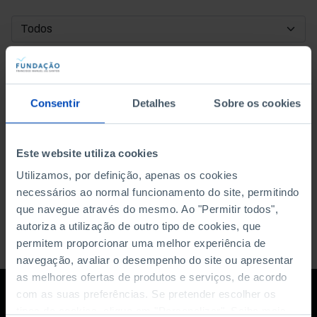
DATA DE INÍCIO
DATA DE FIM
Consentir
Detalhes
Sobre os cookies
ORDENAR POR
Este website utiliza cookies
Utilizamos, por definição, apenas os cookies
necessários ao normal funcionamento do site, permitindo
que navegue através do mesmo. Ao "Permitir todos",
autoriza a utilização de outro tipo de cookies, que
permitem proporcionar uma melhor experiência de
navegação, avaliar o desempenho do site ou apresentar
as melhores ofertas de produtos e serviços, de acordo
com as suas preferências. Se pretender escolher os
tipos de cookies, clique em "Personalizar". Saiba mais