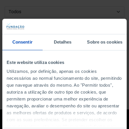
DATA DE INÍCIO
DATA DE FIM
Consentir
Detalhes
Sobre os cookies
ORDENAR POR
Este website utiliza cookies
Utilizamos, por definição, apenas os cookies
necessários ao normal funcionamento do site, permitindo
que navegue através do mesmo. Ao "Permitir todos",
autoriza a utilização de outro tipo de cookies, que
permitem proporcionar uma melhor experiência de
navegação, avaliar o desempenho do site ou apresentar
as melhores ofertas de produtos e serviços, de acordo
com as suas preferências. Se pretender escolher os
tipos de cookies, clique em "Personalizar". Saiba mais