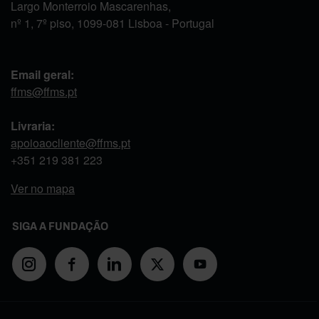
Largo Monterroio Mascarenhas,
nº 1, 7º piso, 1099-081 Lisboa - Portugal
Email geral:
ffms@ffms.pt
Livraria:
apoioaocliente@ffms.pt
+351
219 381 223
Ver no mapa
SIGA A FUNDAÇÃO