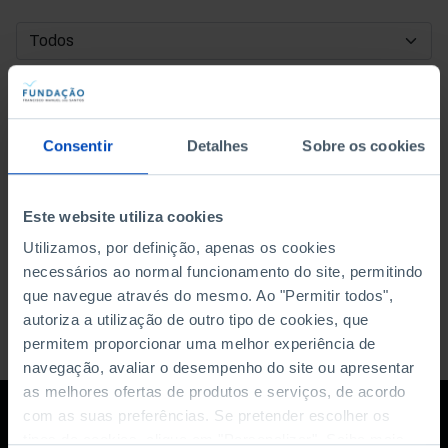
DATA DE INÍCIO
DATA DE FIM
Consentir
Detalhes
Sobre os cookies
ORDENAR POR
Este website utiliza cookies
Utilizamos, por definição, apenas os cookies
necessários ao normal funcionamento do site, permitindo
que navegue através do mesmo. Ao "Permitir todos",
autoriza a utilização de outro tipo de cookies, que
permitem proporcionar uma melhor experiência de
navegação, avaliar o desempenho do site ou apresentar
as melhores ofertas de produtos e serviços, de acordo
com as suas preferências. Se pretender escolher os
tipos de cookies, clique em "Personalizar". Saiba mais