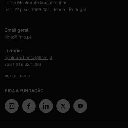
Largo Monterroio Mascarenhas,
nº 1, 7º piso, 1099-081 Lisboa - Portugal
Email geral:
ffms@ffms.pt
Livraria:
apoioaocliente@ffms.pt
+351
219 381 223
Ver no mapa
SIGA A FUNDAÇÃO