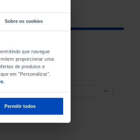
Sobre os cookies
 permitindo que navegue
permitem proporcionar uma
fertas de produtos e
ique em "Personalizar".
es
.
ORDENAR POR
Permitir todos