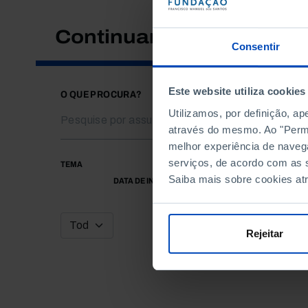
Continuar a pesquisar
Consentir
Este website utiliza cookies
O QUE PROCURA?
Utilizamos, por definição, a
através do mesmo. Ao "Permit
melhor experiência de naveg
serviços, de acordo com as s
TEMA
Saiba mais sobre cookies at
DATA DE INÍCIO
Rejeitar