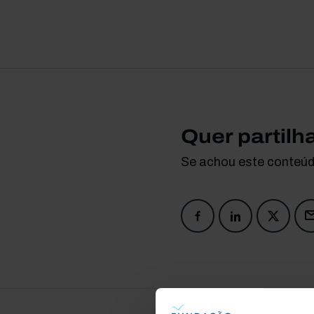
Quer partilh
Se achou este conteúdo