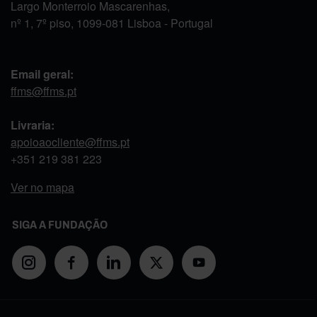
Largo Monterroio Mascarenhas,
nº 1, 7º piso, 1099-081 Lisboa - Portugal
Email geral:
ffms@ffms.pt
Livraria:
apoioaocliente@ffms.pt
+351
219 381 223
Ver no mapa
SIGA A FUNDAÇÃO