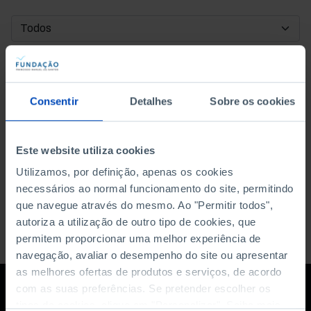
DATA DE INÍCIO
DATA DE FIM
Consentir
Detalhes
Sobre os cookies
ORDENAR POR
Este website utiliza cookies
Utilizamos, por definição, apenas os cookies
necessários ao normal funcionamento do site, permitindo
que navegue através do mesmo. Ao "Permitir todos",
autoriza a utilização de outro tipo de cookies, que
permitem proporcionar uma melhor experiência de
navegação, avaliar o desempenho do site ou apresentar
as melhores ofertas de produtos e serviços, de acordo
com as suas preferências. Se pretender escolher os
tipos de cookies, clique em "Personalizar". Saiba mais