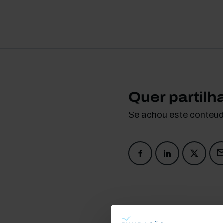
Quer partilh
Se achou este conteúdo