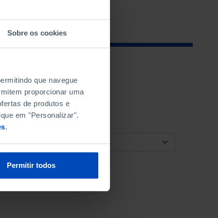
Sobre os cookies
 permitindo que navegue
permitem proporcionar uma
fertas de produtos e
ique em "Personalizar".
es
.
ORDENAR POR
Permitir todos