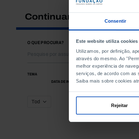
Continuar a pesquisar
Consentir
Este website utiliza cookies
O QUE PROCURA?
Utilizamos, por definição, a
através do mesmo. Ao "Permit
melhor experiência de naveg
serviços, de acordo com as s
TEMA
Saiba mais sobre cookies at
DATA DE INÍCIO
Rejeitar