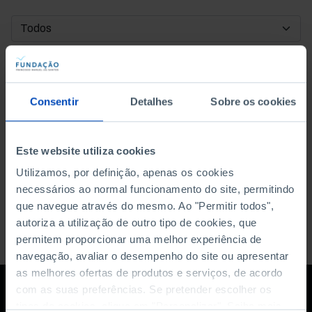
DATA DE INÍCIO
DATA DE FIM
Consentir
Detalhes
Sobre os cookies
ORDENAR POR
Este website utiliza cookies
Utilizamos, por definição, apenas os cookies
necessários ao normal funcionamento do site, permitindo
que navegue através do mesmo. Ao "Permitir todos",
autoriza a utilização de outro tipo de cookies, que
permitem proporcionar uma melhor experiência de
navegação, avaliar o desempenho do site ou apresentar
as melhores ofertas de produtos e serviços, de acordo
com as suas preferências. Se pretender escolher os
tipos de cookies, clique em "Personalizar". Saiba mais