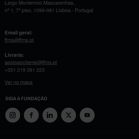
Largo Monterroio Mascarenhas,
nº 1, 7º piso, 1099-081 Lisboa - Portugal
Email geral:
ffms@ffms.pt
Livraria:
apoioaocliente@ffms.pt
+351
219 381 223
Ver no mapa
SIGA A FUNDAÇÃO