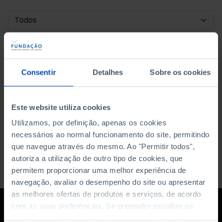
DATA DE INÍCIO
DATA DE FIM
Consentir
Detalhes
Sobre os cookies
ORDENAR POR
Este website utiliza cookies
Utilizamos, por definição, apenas os cookies
necessários ao normal funcionamento do site, permitindo
que navegue através do mesmo. Ao "Permitir todos",
autoriza a utilização de outro tipo de cookies, que
permitem proporcionar uma melhor experiência de
navegação, avaliar o desempenho do site ou apresentar
as melhores ofertas de produtos e serviços, de acordo
com as suas preferências. Se pretender escolher os
tipos de cookies, clique em "Personalizar". Saiba mais