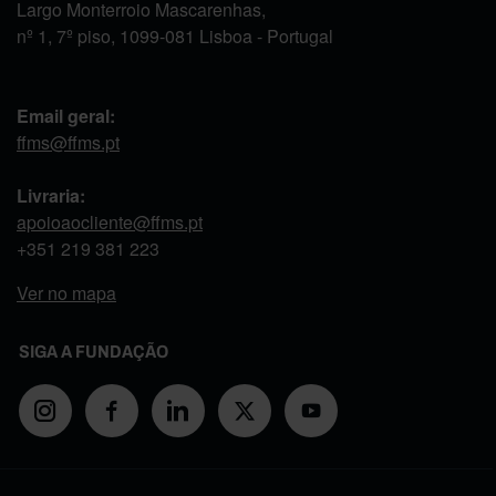
Largo Monterroio Mascarenhas,
nº 1, 7º piso, 1099-081 Lisboa - Portugal
Email geral:
ffms@ffms.pt
Livraria:
apoioaocliente@ffms.pt
+351
219 381 223
Ver no mapa
SIGA A FUNDAÇÃO