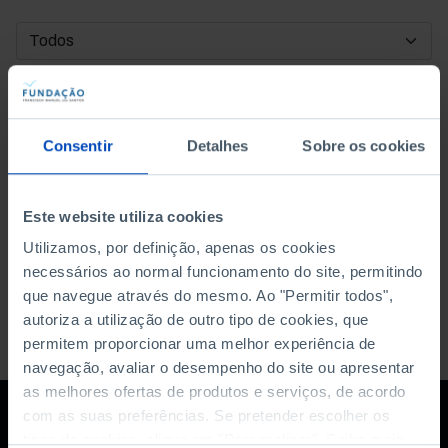
DATA DE INÍCIO
DATA DE FIM
Consentir
Detalhes
Sobre os cookies
ORDENAR POR
Este website utiliza cookies
Utilizamos, por definição, apenas os cookies
necessários ao normal funcionamento do site, permitindo
que navegue através do mesmo. Ao "Permitir todos",
autoriza a utilização de outro tipo de cookies, que
permitem proporcionar uma melhor experiência de
navegação, avaliar o desempenho do site ou apresentar
as melhores ofertas de produtos e serviços, de acordo
com as suas preferências. Se pretender escolher os
tipos de cookies, clique em "Personalizar". Saiba mais