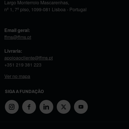
Largo Monterroio Mascarenhas,
nº 1, 7º piso, 1099-081 Lisboa - Portugal
Email geral:
ffms@ffms.pt
Livraria:
apoioaocliente@ffms.pt
+351
219 381 223
Ver no mapa
SIGA A FUNDAÇÃO