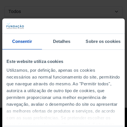
DATA DE INÍCIO
DATA DE FIM
Consentir
Detalhes
Sobre os cookies
ORDENAR POR
Este website utiliza cookies
Utilizamos, por definição, apenas os cookies
necessários ao normal funcionamento do site, permitindo
que navegue através do mesmo. Ao "Permitir todos",
autoriza a utilização de outro tipo de cookies, que
permitem proporcionar uma melhor experiência de
navegação, avaliar o desempenho do site ou apresentar
as melhores ofertas de produtos e serviços, de acordo
com as suas preferências. Se pretender escolher os
tipos de cookies, clique em "Personalizar". Saiba mais