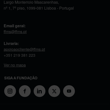
Largo Monterroio Mascarenhas,
nº 1, 7º piso, 1099-081 Lisboa - Portugal
Email geral:
ffms@ffms.pt
Livraria:
apoioaocliente@ffms.pt
+351
219 381 223
Ver no mapa
SIGA A FUNDAÇÃO