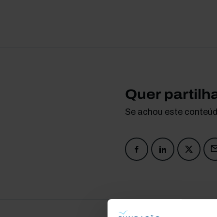
Quer partilh
Se achou este conteúdo