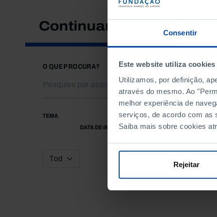
Continuar a pesquisar
Consentir
Este website utiliza cookies
O QUE PROCURA?
Utilizamos, por definição, a
através do mesmo. Ao "Permit
melhor experiência de naveg
serviços, de acordo com as s
TEMA
Saiba mais sobre cookies at
DATA DE INÍCIO
Rejeitar