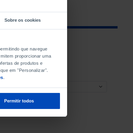
Sobre os cookies
 permitindo que navegue
permitem proporcionar uma
fertas de produtos e
ique em "Personalizar".
es
.
ORDENAR POR
Permitir todos