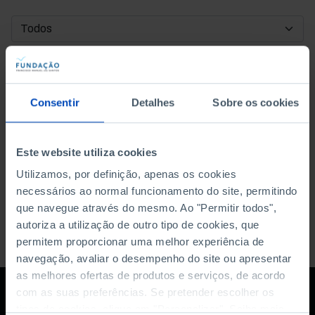
DATA DE INÍCIO
DATA DE FIM
Consentir
Detalhes
Sobre os cookies
ORDENAR POR
Este website utiliza cookies
Utilizamos, por definição, apenas os cookies
necessários ao normal funcionamento do site, permitindo
que navegue através do mesmo. Ao "Permitir todos",
autoriza a utilização de outro tipo de cookies, que
permitem proporcionar uma melhor experiência de
navegação, avaliar o desempenho do site ou apresentar
as melhores ofertas de produtos e serviços, de acordo
com as suas preferências. Se pretender escolher os
tipos de cookies, clique em "Personalizar". Saiba mais