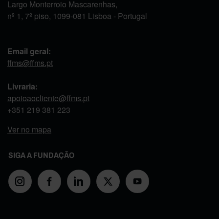
Largo Monterroio Mascarenhas,
nº 1, 7º piso, 1099-081 Lisboa - Portugal
Email geral:
ffms@ffms.pt
Livraria:
apoioaocliente@ffms.pt
+351
219 381 223
Ver no mapa
SIGA A FUNDAÇÃO