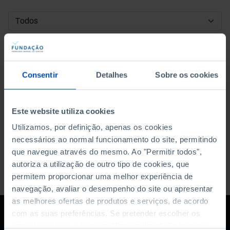
DATA DE INÍCIO
DATA DE FIM
Consentir
Detalhes
Sobre os cookies
ORDENAR POR
Este website utiliza cookies
Utilizamos, por definição, apenas os cookies
necessários ao normal funcionamento do site, permitindo
que navegue através do mesmo. Ao "Permitir todos",
autoriza a utilização de outro tipo de cookies, que
permitem proporcionar uma melhor experiência de
navegação, avaliar o desempenho do site ou apresentar
as melhores ofertas de produtos e serviços, de acordo
com as suas preferências. Se pretender escolher os
tipos de cookies, clique em "Personalizar". Saiba mais