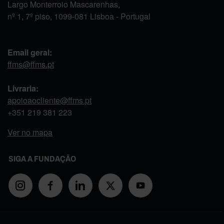
Largo Monterroio Mascarenhas,
nº 1, 7º piso, 1099-081 Lisboa - Portugal
Email geral:
ffms@ffms.pt
Livraria:
apoioaocliente@ffms.pt
+351
219 381 223
Ver no mapa
SIGA A FUNDAÇÃO