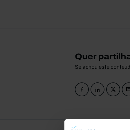
Quer partilh
Se achou este conteúdo