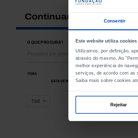
Continuar a pesquisar
Consentir
Este website utiliza cookies
O QUE PROCURA?
Utilizamos, por definição, a
através do mesmo. Ao "Permit
melhor experiência de naveg
serviços, de acordo com as s
TEMA
Saiba mais sobre cookies at
DATA DE INÍCIO
Rejeitar