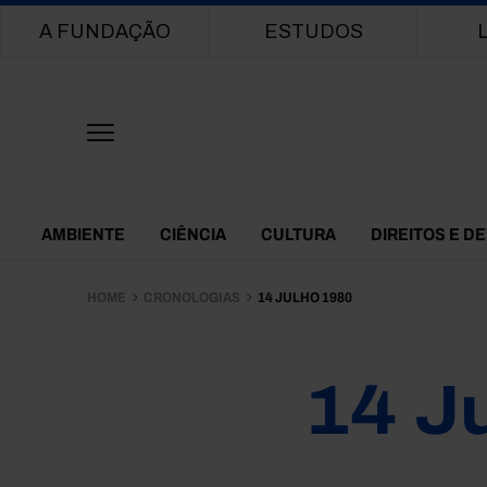
Main navigation
A FUNDAÇÃO
ESTUDOS
Themes Menu
AMBIENTE
CIÊNCIA
CULTURA
DIREITOS E D
HOME
CRONOLOGIAS
14 JULHO 1980
14 J