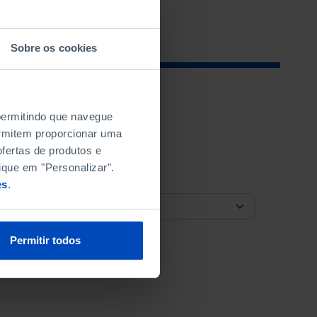
Sobre os cookies
 permitindo que navegue
permitem proporcionar uma
fertas de produtos e
ique em "Personalizar".
es
.
ORDENAR POR
Permitir todos