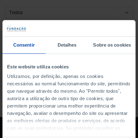
DATA DE INÍCIO
DATA DE FIM
Consentir
Detalhes
Sobre os cookies
ORDENAR POR
Este website utiliza cookies
Utilizamos, por definição, apenas os cookies
necessários ao normal funcionamento do site, permitindo
que navegue através do mesmo. Ao "Permitir todos",
autoriza a utilização de outro tipo de cookies, que
permitem proporcionar uma melhor experiência de
navegação, avaliar o desempenho do site ou apresentar
as melhores ofertas de produtos e serviços, de acordo
com as suas preferências. Se pretender escolher os
tipos de cookies, clique em "Personalizar". Saiba mais