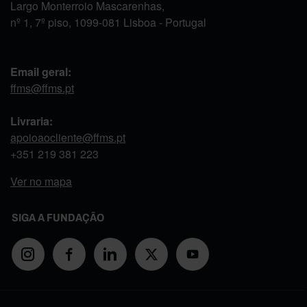
Largo Monterroio Mascarenhas,
nº 1, 7º piso, 1099-081 Lisboa - Portugal
Email geral:
ffms@ffms.pt
Livraria:
apoioaocliente@ffms.pt
+351
219 381 223
Ver no mapa
SIGA A FUNDAÇÃO