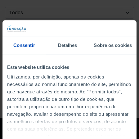
DATA DE INÍCIO
DATA DE FIM
Consentir
Detalhes
Sobre os cookies
ORDENAR POR
Este website utiliza cookies
Utilizamos, por definição, apenas os cookies
necessários ao normal funcionamento do site, permitindo
que navegue através do mesmo. Ao "Permitir todos",
autoriza a utilização de outro tipo de cookies, que
permitem proporcionar uma melhor experiência de
navegação, avaliar o desempenho do site ou apresentar
as melhores ofertas de produtos e serviços, de acordo
com as suas preferências. Se pretender escolher os
tipos de cookies, clique em "Personalizar". Saiba mais