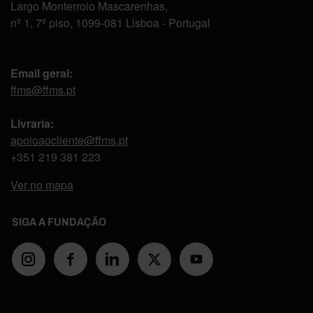
Largo Monterroio Mascarenhas,
nº 1, 7º piso, 1099-081 Lisboa - Portugal
Email geral:
ffms@ffms.pt
Livraria:
apoioaocliente@ffms.pt
+351
219 381 223
Ver no mapa
SIGA A FUNDAÇÃO