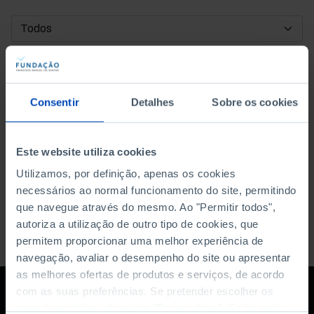
DATA DE INÍCIO
DATA DE FIM
Consentir
Detalhes
Sobre os cookies
ORDENAR POR
Este website utiliza cookies
Utilizamos, por definição, apenas os cookies
necessários ao normal funcionamento do site, permitindo
que navegue através do mesmo. Ao "Permitir todos",
autoriza a utilização de outro tipo de cookies, que
permitem proporcionar uma melhor experiência de
navegação, avaliar o desempenho do site ou apresentar
as melhores ofertas de produtos e serviços, de acordo
com as suas preferências. Se pretender escolher os
tipos de cookies, clique em "Personalizar". Saiba mais