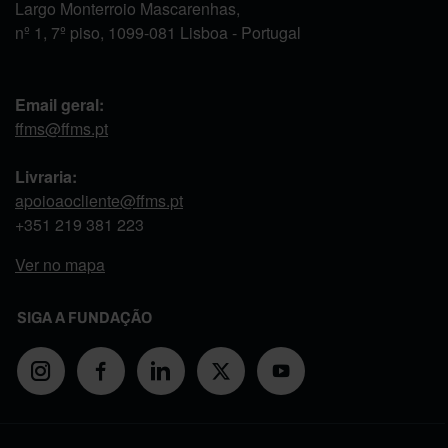
Largo Monterroio Mascarenhas,
nº 1, 7º piso, 1099-081 Lisboa - Portugal
Email geral:
ffms@ffms.pt
Livraria:
apoioaocliente@ffms.pt
+351
219 381 223
Ver no mapa
SIGA A FUNDAÇÃO