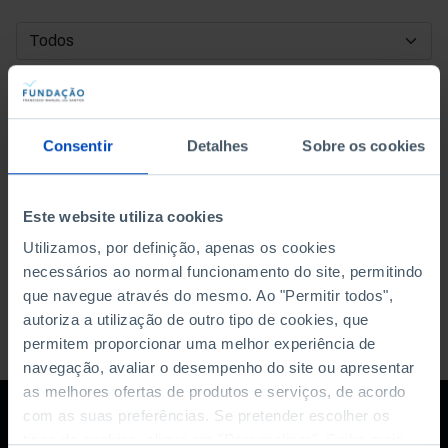
DATA DE INÍCIO
DATA DE FIM
Consentir
Detalhes
Sobre os cookies
ORDENAR POR
Este website utiliza cookies
Utilizamos, por definição, apenas os cookies
necessários ao normal funcionamento do site, permitindo
que navegue através do mesmo. Ao "Permitir todos",
autoriza a utilização de outro tipo de cookies, que
permitem proporcionar uma melhor experiência de
navegação, avaliar o desempenho do site ou apresentar
as melhores ofertas de produtos e serviços, de acordo
com as suas preferências. Se pretender escolher os
tipos de cookies, clique em "Personalizar". Saiba mais