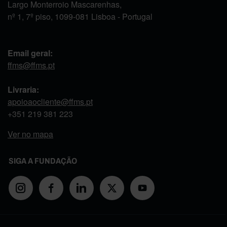
Largo Monterroio Mascarenhas,
nº 1, 7º piso, 1099-081 Lisboa - Portugal
Email geral:
ffms@ffms.pt
Livraria:
apoioaocliente@ffms.pt
+351
219 381 223
Ver no mapa
SIGA A FUNDAÇÃO