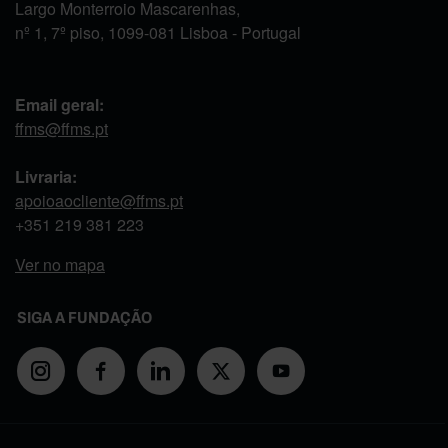
Largo Monterroio Mascarenhas,
nº 1, 7º piso, 1099-081 Lisboa - Portugal
Email geral:
ffms@ffms.pt
Livraria:
apoioaocliente@ffms.pt
+351
219 381 223
Ver no mapa
SIGA A FUNDAÇÃO