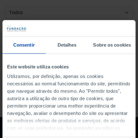
DATA DE INÍCIO
DATA DE FIM
Consentir
Detalhes
Sobre os cookies
ORDENAR POR
Este website utiliza cookies
Utilizamos, por definição, apenas os cookies
necessários ao normal funcionamento do site, permitindo
que navegue através do mesmo. Ao "Permitir todos",
autoriza a utilização de outro tipo de cookies, que
permitem proporcionar uma melhor experiência de
navegação, avaliar o desempenho do site ou apresentar
as melhores ofertas de produtos e serviços, de acordo
com as suas preferências. Se pretender escolher os
tipos de cookies, clique em "Personalizar". Saiba mais