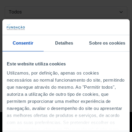
DATA DE INÍCIO
DATA DE FIM
Consentir
Detalhes
Sobre os cookies
ORDENAR POR
Este website utiliza cookies
Utilizamos, por definição, apenas os cookies
necessários ao normal funcionamento do site, permitindo
que navegue através do mesmo. Ao "Permitir todos",
autoriza a utilização de outro tipo de cookies, que
permitem proporcionar uma melhor experiência de
navegação, avaliar o desempenho do site ou apresentar
as melhores ofertas de produtos e serviços, de acordo
com as suas preferências. Se pretender escolher os
tipos de cookies, clique em "Personalizar". Saiba mais