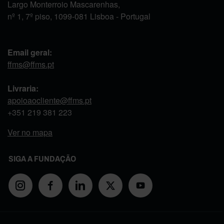
Largo Monterroio Mascarenhas,
nº 1, 7º piso, 1099-081 Lisboa - Portugal
Email geral:
ffms@ffms.pt
Livraria:
apoioaocliente@ffms.pt
+351
219 381 223
Ver no mapa
SIGA A FUNDAÇÃO