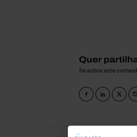
Quer partilh
Se achou este conteúdo