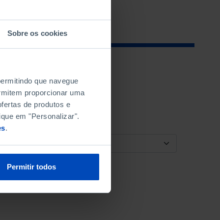
Sobre os cookies
 permitindo que navegue
permitem proporcionar uma
fertas de produtos e
ique em "Personalizar".
es
.
ORDENAR POR
Permitir todos