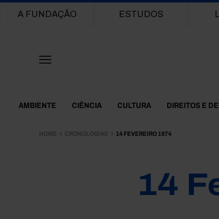
Main navigation
A FUNDAÇÃO
ESTUDOS
Themes Menu
AMBIENTE
CIÊNCIA
CULTURA
DIREITOS E D
HOME
CRONOLOGIAS
14 FEVEREIRO 1974
14 F