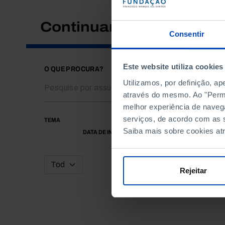
Continuar a pesquisar
Consentir
Este website utiliza cookies
O QUE PROCURA?
Utilizamos, por definição, a
através do mesmo. Ao "Permit
melhor experiência de naveg
serviços, de acordo com as s
TEMA
Saiba mais sobre cookies at
DATA DE INÍCIO
Rejeitar