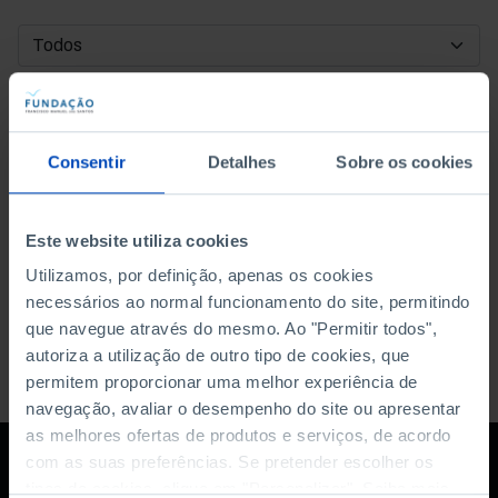
DATA DE INÍCIO
DATA DE FIM
Consentir
Detalhes
Sobre os cookies
ORDENAR POR
Este website utiliza cookies
Utilizamos, por definição, apenas os cookies
necessários ao normal funcionamento do site, permitindo
que navegue através do mesmo. Ao "Permitir todos",
autoriza a utilização de outro tipo de cookies, que
permitem proporcionar uma melhor experiência de
navegação, avaliar o desempenho do site ou apresentar
as melhores ofertas de produtos e serviços, de acordo
com as suas preferências. Se pretender escolher os
tipos de cookies, clique em "Personalizar". Saiba mais