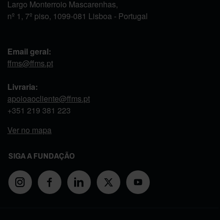
Largo Monterroio Mascarenhas,
nº 1, 7º piso, 1099-081 Lisboa - Portugal
Email geral:
ffms@ffms.pt
Livraria:
apoioaocliente@ffms.pt
+351
219 381 223
Ver no mapa
SIGA A FUNDAÇÃO