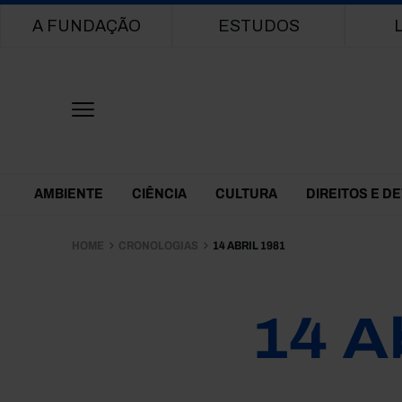
Main navigation
A FUNDAÇÃO
ESTUDOS
Themes Menu
AMBIENTE
CIÊNCIA
CULTURA
DIREITOS E D
HOME
CRONOLOGIAS
14 ABRIL 1981
14 A