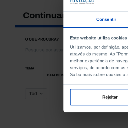
Continuar a pesquisar
Consentir
Este website utiliza cookies
O QUE PROCURA?
Utilizamos, por definição, a
através do mesmo. Ao "Permit
melhor experiência de naveg
serviços, de acordo com as s
TEMA
Saiba mais sobre cookies at
DATA DE INÍCIO
Rejeitar