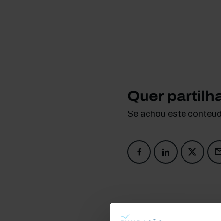
Quer partilh
Se achou este conteúdo