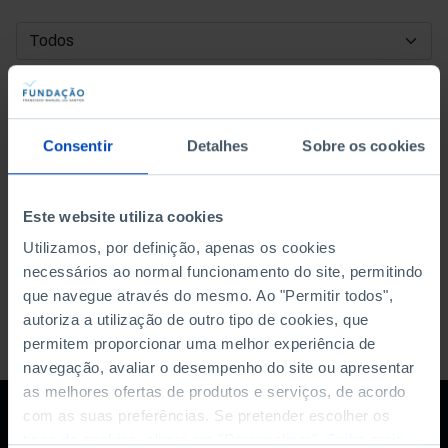
DATA DE INÍCIO
DATA DE FIM
Consentir
Detalhes
Sobre os cookies
ORDENAR POR
Este website utiliza cookies
Utilizamos, por definição, apenas os cookies
necessários ao normal funcionamento do site, permitindo
que navegue através do mesmo. Ao "Permitir todos",
autoriza a utilização de outro tipo de cookies, que
permitem proporcionar uma melhor experiência de
navegação, avaliar o desempenho do site ou apresentar
as melhores ofertas de produtos e serviços, de acordo
com as suas preferências. Se pretender escolher os
tipos de cookies, clique em "Personalizar". Saiba mais