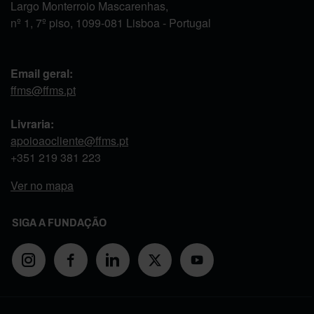
Largo Monterroio Mascarenhas,
nº 1, 7º piso, 1099-081 Lisboa - Portugal
Email geral:
ffms@ffms.pt
Livraria:
apoioaocliente@ffms.pt
+351
219 381 223
Ver no mapa
SIGA A FUNDAÇÃO