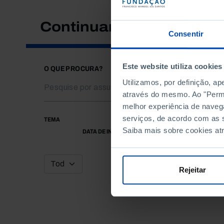
Continuar a pesquisar
Consentir
Este website utiliza cookies
O QUE PROCURA?
Utilizamos, por definição, a
através do mesmo. Ao "Permit
melhor experiência de naveg
serviços, de acordo com as s
TEMA
Saiba mais sobre cookies at
DATA DE INÍCIO
Rejeitar