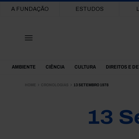
Main navigation
A FUNDAÇÃO
ESTUDOS
Themes Menu
AMBIENTE
CIÊNCIA
CULTURA
DIREITOS E D
HOME
CRONOLOGIAS
13 SETEMBRO 1978
13 S