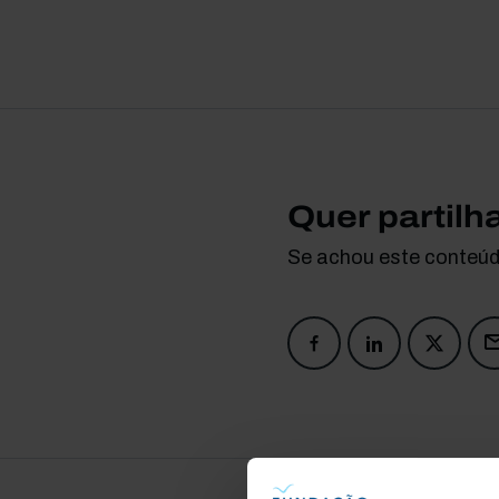
Quer partilh
Se achou este conteúdo