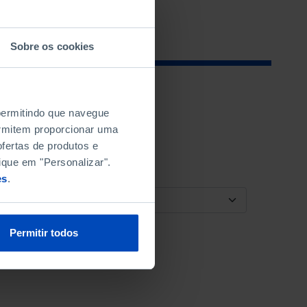
Sobre os cookies
 permitindo que navegue
permitem proporcionar uma
fertas de produtos e
ique em "Personalizar".
es
.
ORDENAR POR
Permitir todos