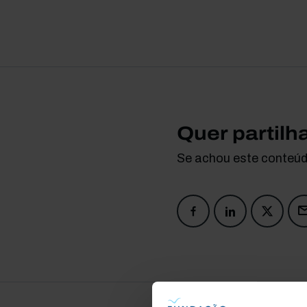
Quer partilh
Se achou este conteúdo