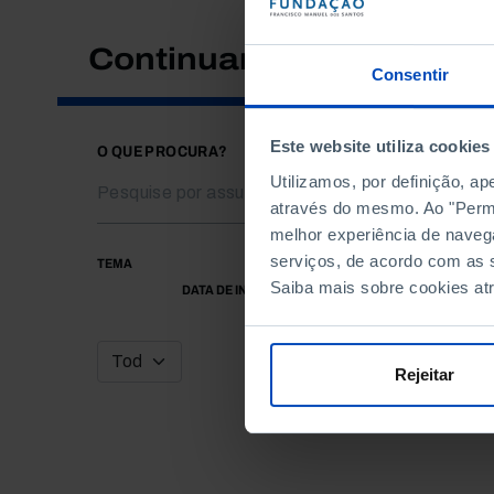
Continuar a pesquisar
Consentir
Este website utiliza cookies
O QUE PROCURA?
Utilizamos, por definição, a
através do mesmo. Ao "Permit
melhor experiência de naveg
serviços, de acordo com as s
TEMA
Saiba mais sobre cookies at
DATA DE INÍCIO
Rejeitar