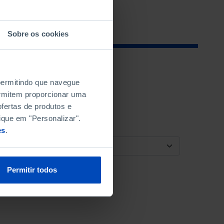
Sobre os cookies
 permitindo que navegue
permitem proporcionar uma
fertas de produtos e
ique em "Personalizar".
es
.
ORDENAR POR
Permitir todos