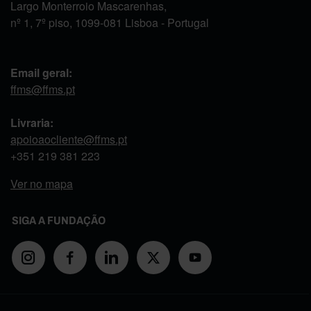
Largo Monterroio Mascarenhas,
nº 1, 7º piso, 1099-081 Lisboa - Portugal
Email geral:
ffms@ffms.pt
Livraria:
apoioaocliente@ffms.pt
+351
219 381 223
Ver no mapa
SIGA A FUNDAÇÃO