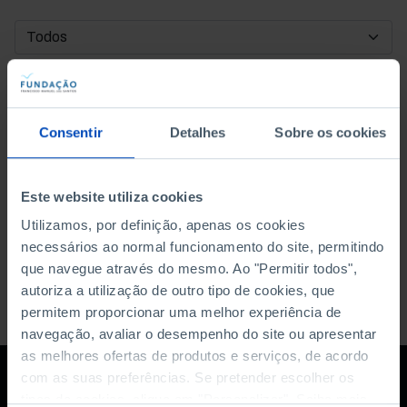
DATA DE INÍCIO
DATA DE FIM
Consentir
Detalhes
Sobre os cookies
ORDENAR POR
Este website utiliza cookies
Utilizamos, por definição, apenas os cookies
necessários ao normal funcionamento do site, permitindo
que navegue através do mesmo. Ao "Permitir todos",
autoriza a utilização de outro tipo de cookies, que
permitem proporcionar uma melhor experiência de
navegação, avaliar o desempenho do site ou apresentar
as melhores ofertas de produtos e serviços, de acordo
com as suas preferências. Se pretender escolher os
tipos de cookies, clique em "Personalizar". Saiba mais