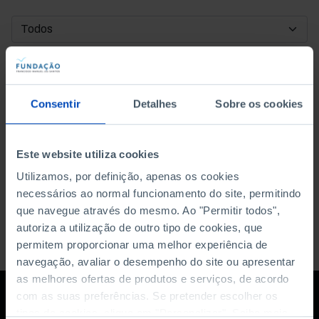
DATA DE INÍCIO
DATA DE FIM
Consentir
Detalhes
Sobre os cookies
ORDENAR POR
Este website utiliza cookies
Utilizamos, por definição, apenas os cookies
necessários ao normal funcionamento do site, permitindo
que navegue através do mesmo. Ao "Permitir todos",
autoriza a utilização de outro tipo de cookies, que
permitem proporcionar uma melhor experiência de
navegação, avaliar o desempenho do site ou apresentar
as melhores ofertas de produtos e serviços, de acordo
com as suas preferências. Se pretender escolher os
tipos de cookies, clique em "Personalizar". Saiba mais