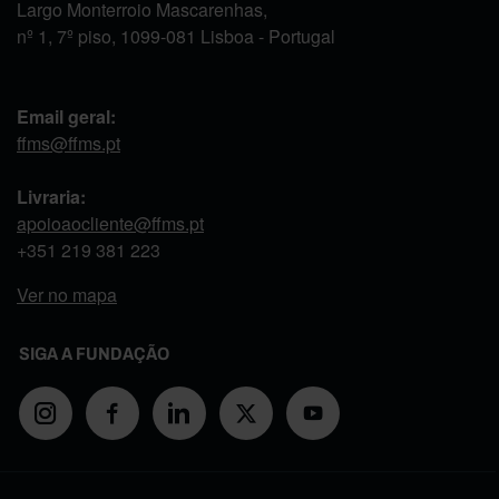
Largo Monterroio Mascarenhas,
nº 1, 7º piso, 1099-081 Lisboa - Portugal
Email geral:
ffms@ffms.pt
Livraria:
apoioaocliente@ffms.pt
+351
219 381 223
Ver no mapa
SIGA A FUNDAÇÃO