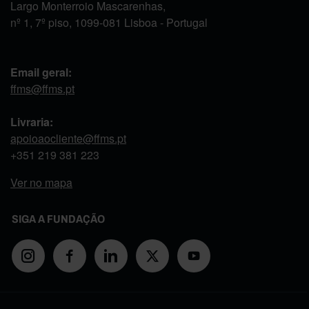
Largo Monterroio Mascarenhas,
nº 1, 7º piso, 1099-081 Lisboa - Portugal
Email geral:
ffms@ffms.pt
Livraria:
apoioaocliente@ffms.pt
+351
219 381 223
Ver no mapa
SIGA A FUNDAÇÃO