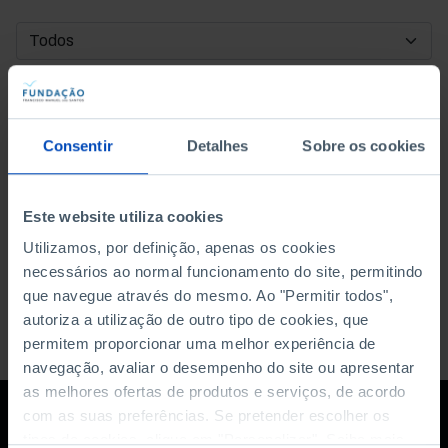
DATA DE INÍCIO
DATA DE FIM
Consentir
Detalhes
Sobre os cookies
ORDENAR POR
Este website utiliza cookies
Utilizamos, por definição, apenas os cookies
necessários ao normal funcionamento do site, permitindo
que navegue através do mesmo. Ao "Permitir todos",
autoriza a utilização de outro tipo de cookies, que
permitem proporcionar uma melhor experiência de
navegação, avaliar o desempenho do site ou apresentar
as melhores ofertas de produtos e serviços, de acordo
com as suas preferências. Se pretender escolher os
tipos de cookies, clique em "Personalizar". Saiba mais