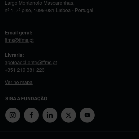
Largo Monterroio Mascarenhas,
nº 1, 7º piso, 1099-081 Lisboa - Portugal
Email geral:
ffms@ffms.pt
Livraria:
apoioaocliente@ffms.pt
+351
219 381 223
Ver no mapa
SIGA A FUNDAÇÃO