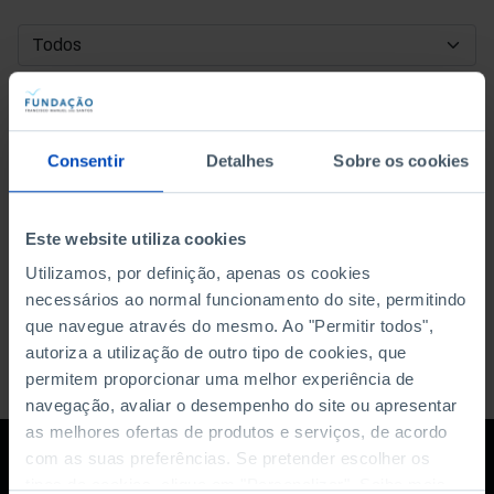
DATA DE INÍCIO
DATA DE FIM
Consentir
Detalhes
Sobre os cookies
ORDENAR POR
Este website utiliza cookies
Utilizamos, por definição, apenas os cookies
necessários ao normal funcionamento do site, permitindo
que navegue através do mesmo. Ao "Permitir todos",
autoriza a utilização de outro tipo de cookies, que
permitem proporcionar uma melhor experiência de
navegação, avaliar o desempenho do site ou apresentar
as melhores ofertas de produtos e serviços, de acordo
com as suas preferências. Se pretender escolher os
tipos de cookies, clique em "Personalizar". Saiba mais