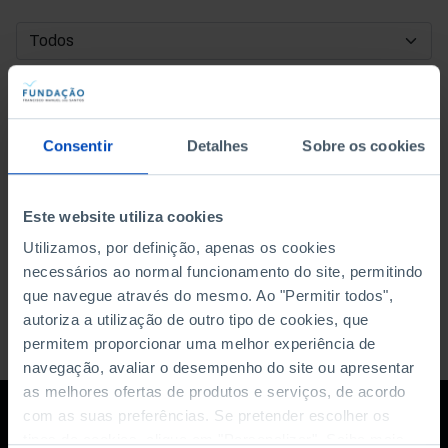
DATA DE INÍCIO
DATA DE FIM
Consentir
Detalhes
Sobre os cookies
ORDENAR POR
Este website utiliza cookies
Utilizamos, por definição, apenas os cookies
necessários ao normal funcionamento do site, permitindo
que navegue através do mesmo. Ao "Permitir todos",
autoriza a utilização de outro tipo de cookies, que
permitem proporcionar uma melhor experiência de
navegação, avaliar o desempenho do site ou apresentar
as melhores ofertas de produtos e serviços, de acordo
com as suas preferências. Se pretender escolher os
tipos de cookies, clique em "Personalizar". Saiba mais