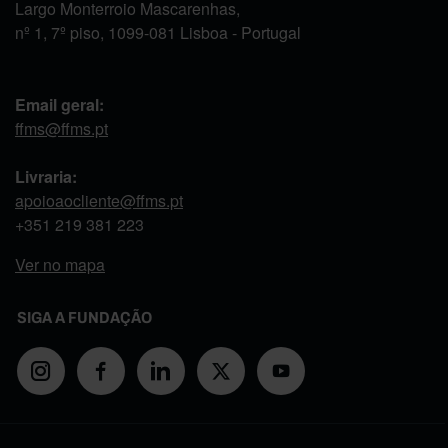
Largo Monterroio Mascarenhas,
nº 1, 7º piso, 1099-081 Lisboa - Portugal
Email geral:
ffms@ffms.pt
Livraria:
apoioaocliente@ffms.pt
+351
219 381 223
Ver no mapa
SIGA A FUNDAÇÃO