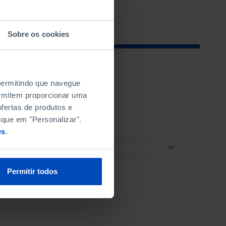
Sobre os cookies
 permitindo que navegue
permitem proporcionar uma
fertas de produtos e
ique em "Personalizar".
es
.
ORDENAR POR
Permitir todos