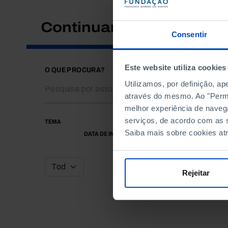
Continuar a pesquisar
Consentir
Este website utiliza cookies
O QUE PROCURA?
Utilizamos, por definição, a
através do mesmo. Ao "Permit
melhor experiência de naveg
serviços, de acordo com as s
TEMA
Saiba mais sobre cookies at
DATA DE INÍCIO
Rejeitar