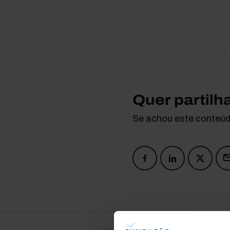
Quer partilh
Se achou este conteúdo