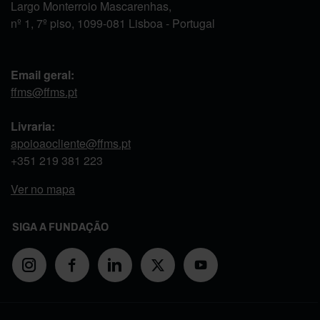
Largo Monterroio Mascarenhas,
nº 1, 7º piso, 1099-081 Lisboa - Portugal
Email geral:
ffms@ffms.pt
Livraria:
apoioaocliente@ffms.pt
+351
219 381 223
Ver no mapa
SIGA A FUNDAÇÃO