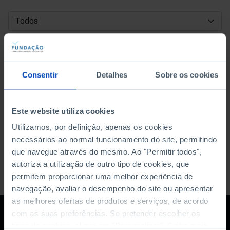
DATA DE INÍCIO
DATA DE FIM
Consentir
Detalhes
Sobre os cookies
ORDENAR POR
Este website utiliza cookies
Utilizamos, por definição, apenas os cookies
necessários ao normal funcionamento do site, permitindo
que navegue através do mesmo. Ao "Permitir todos",
autoriza a utilização de outro tipo de cookies, que
permitem proporcionar uma melhor experiência de
navegação, avaliar o desempenho do site ou apresentar
as melhores ofertas de produtos e serviços, de acordo
com as suas preferências. Se pretender escolher os
tipos de cookies, clique em "Personalizar". Saiba mais