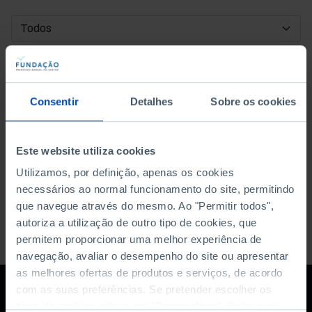
DATA DE INÍCIO
DATA DE FIM
Consentir
Detalhes
Sobre os cookies
ORDENAR POR
Este website utiliza cookies
Utilizamos, por definição, apenas os cookies
necessários ao normal funcionamento do site, permitindo
que navegue através do mesmo. Ao "Permitir todos",
autoriza a utilização de outro tipo de cookies, que
permitem proporcionar uma melhor experiência de
navegação, avaliar o desempenho do site ou apresentar
as melhores ofertas de produtos e serviços, de acordo
com as suas preferências. Se pretender escolher os
tipos de cookies, clique em "Personalizar". Saiba mais