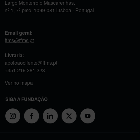
Largo Monterroio Mascarenhas,
nº 1, 7º piso, 1099-081 Lisboa - Portugal
Email geral:
ffms@ffms.pt
Livraria:
apoioaocliente@ffms.pt
+351
219 381 223
Ver no mapa
SIGA A FUNDAÇÃO