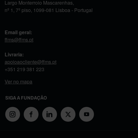
Largo Monterroio Mascarenhas,
nº 1, 7º piso, 1099-081 Lisboa - Portugal
Email geral:
ffms@ffms.pt
Livraria:
apoioaocliente@ffms.pt
+351
219 381 223
Ver no mapa
SIGA A FUNDAÇÃO