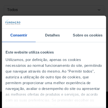
DATA DE INÍCIO
DATA DE FIM
Consentir
Detalhes
Sobre os cookies
ORDENAR POR
Este website utiliza cookies
Utilizamos, por definição, apenas os cookies
necessários ao normal funcionamento do site, permitindo
que navegue através do mesmo. Ao "Permitir todos",
autoriza a utilização de outro tipo de cookies, que
permitem proporcionar uma melhor experiência de
navegação, avaliar o desempenho do site ou apresentar
as melhores ofertas de produtos e serviços, de acordo
com as suas preferências. Se pretender escolher os
tipos de cookies, clique em "Personalizar". Saiba mais