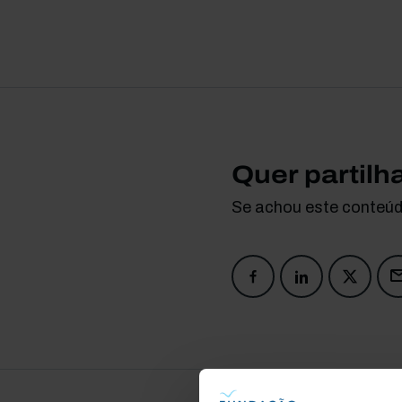
Quer partilh
Se achou este conteúdo