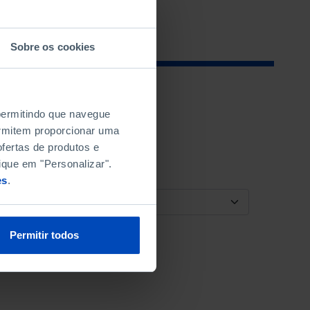
Sobre os cookies
 permitindo que navegue
permitem proporcionar uma
fertas de produtos e
ique em "Personalizar".
es
.
ORDENAR POR
Permitir todos