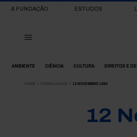
Main navigation
A FUNDAÇÃO
ESTUDOS
Themes Menu
AMBIENTE
CIÊNCIA
CULTURA
DIREITOS E D
HOME
CRONOLOGIAS
12 NOVEMBRO 1980
12 N