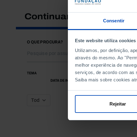
Continuar a pesquisar
Consentir
Este website utiliza cookies
O QUE PROCURA?
Utilizamos, por definição, a
através do mesmo. Ao "Permit
melhor experiência de naveg
serviços, de acordo com as s
TEMA
Saiba mais sobre cookies at
DATA DE INÍCIO
Rejeitar