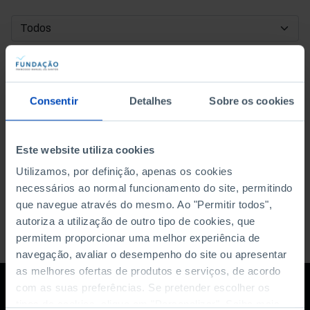
DATA DE INÍCIO
DATA DE FIM
Consentir
Detalhes
Sobre os cookies
ORDENAR POR
Este website utiliza cookies
Utilizamos, por definição, apenas os cookies
necessários ao normal funcionamento do site, permitindo
que navegue através do mesmo. Ao "Permitir todos",
autoriza a utilização de outro tipo de cookies, que
permitem proporcionar uma melhor experiência de
navegação, avaliar o desempenho do site ou apresentar
as melhores ofertas de produtos e serviços, de acordo
com as suas preferências. Se pretender escolher os
tipos de cookies, clique em "Personalizar". Saiba mais