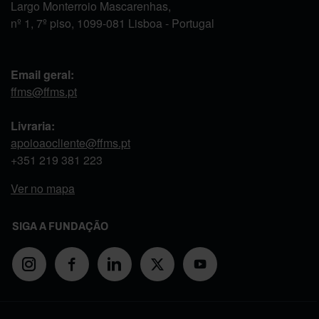
Largo Monterroio Mascarenhas,
nº 1, 7º piso, 1099-081 Lisboa - Portugal
Email geral:
ffms@ffms.pt
Livraria:
apoioaocliente@ffms.pt
+351
219 381 223
Ver no mapa
SIGA A FUNDAÇÃO